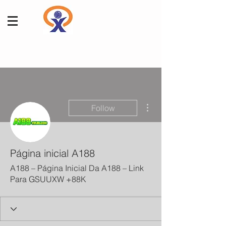
More actions
Follow
Página inicial A188
A188 – Página Inicial Da A188 – Link
Para GSUUXW +88K