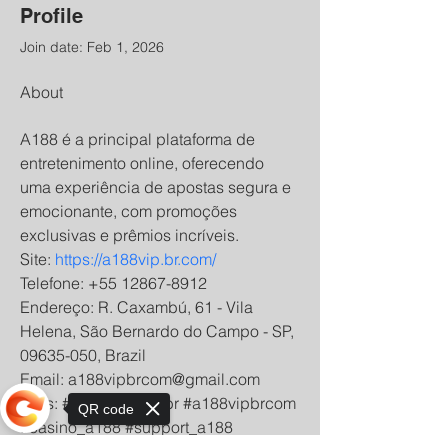
Profile
Join date: Feb 1, 2026
About
A188 é a principal plataforma de 
entretenimento online, oferecendo 
uma experiência de apostas segura e 
emocionante, com promoções 
exclusivas e prêmios incríveis.
Site: 
https://a188vip.br.com/
Telefone: +55 12867-8912
Endereço: R. Caxambú, 61 - Vila 
Helena, São Bernardo do Campo - SP, 
09635-050, Brazil
Email: a188vipbrcom@gmail.com
Tags: #a188 #a188_br #a188vipbrcom 
QR code
#casino_a188 #support_a188 