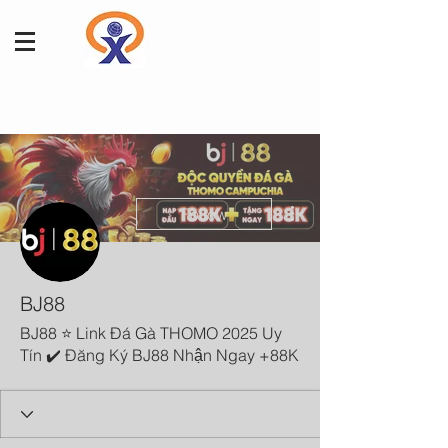
More actions
Follow
BJ88
BJ88 ⭐️ Link Đá Gà THOMO 2025 Uy
Tín ✔️ Đăng Ký BJ88 Nhận Ngay +88K