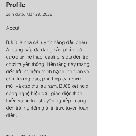
Profile
Join date: Mar 28, 2026
About
BJ88 là nhà cái uy tín hàng đầu châu 
Á, cung cấp đa dạng sản phẩm cá 
cược từ thể thao, casino, slots đến trò 
chơi truyền thống. Nền tảng này mang 
đến trải nghiệm minh bạch, an toàn và 
chất lượng cao, phù hợp cả người 
mới và cao thủ lâu năm. BJ88 kết hợp 
công nghệ hiện đại, giao diện thân 
thiện và hỗ trợ chuyên nghiệp, mang 
đến trải nghiệm giải trí trực tuyến toàn 
diện.