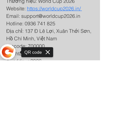
Thương hiệu: World Cup 2026
Website: 
https://worldcup2026.in/ 
Email: support@worldcup2026.in
Hotline: 0936 741 825
Địa chỉ: 137 Đ Lê Lợi, Xuân Thới Sơn, 
Hồ Chí Minh, Việt Nam
Zipcode: 700000
QR code
Hashtags
#worldcup2026 
#lichthidauworldcup2026 
Sorry, the checkout page does not
#ketquaworldcup2026 
support sharing
#bongdaworldcup2026 
#tructiepbongda