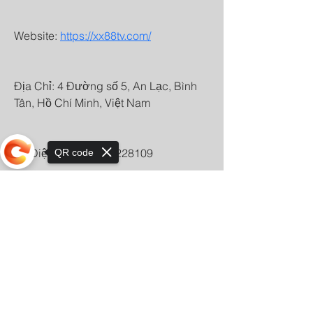
Website: 
https://xx88tv.com/
Địa Chỉ: 4 Đường số 5, An Lạc, Bình 
Tân, Hồ Chí Minh, Việt Nam 
Số Điện Thoại: 0983228109 
QR code
Sorry, the checkout page does not
Email: support@xx88tv.com 
support sharing