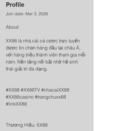
Profile
Join date: Mar 3, 2026
About
XX88 là nhà cái cá cược trực tuyến 
được tin chọn hàng đầu tại châu Á, 
với hàng triệu thành viên tham gia mỗi 
năm. Nền tảng nổi bật nhờ hệ sinh 
thái giải trí đa dạng.
#XX88 #XX88TV #nhacaiXX88 
#XX88casino #trangchuxx88 
#linkXX88 
Thương Hiệu: XX88 