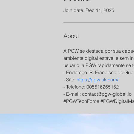
Join date: Dec 11, 2025
About
A PGW se destaca por sua capac
ambiente digital estável e sem 
usuário, a PGW rapidamente se t
- Endereço: R. Francisco de Guer
- Site: 
https://pgw.uk.com/
- Telefone: 005516265152
- E-mail: contact@pgw-global.io
#PGWTechForce #PGWDigitalMa