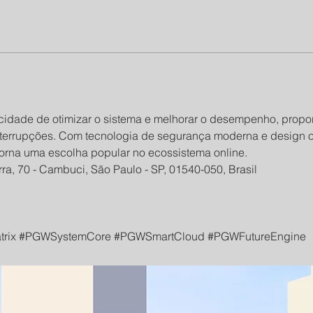
idade de otimizar o sistema e melhorar o desempenho, propo
interrupções. Com tecnologia de segurança moderna e design o
orna uma escolha popular no ecossistema online.
ra, 70 - Cambuci, São Paulo - SP, 01540-050, Brasil
trix #PGWSystemCore #PGWSmartCloud #PGWFutureEngine