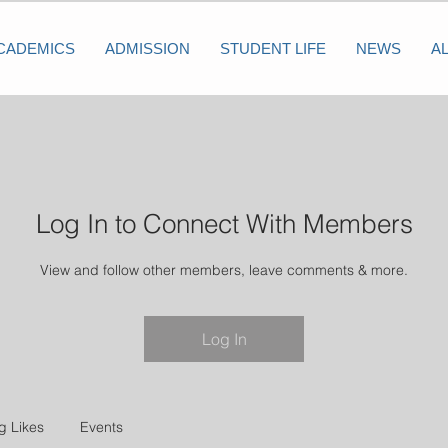
CADEMICS
ADMISSION
STUDENT LIFE
NEWS
A
Log In to Connect With Members
View and follow other members, leave comments & more.
Log In
g Likes
Events