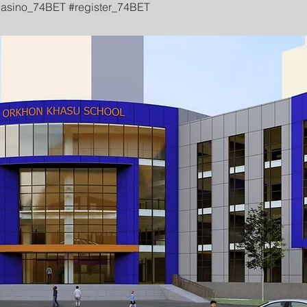
casino_74BET #register_74BET