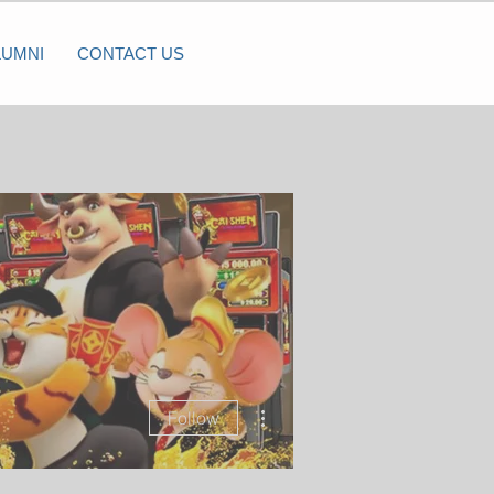
LUMNI
CONTACT US
More actions
Follow