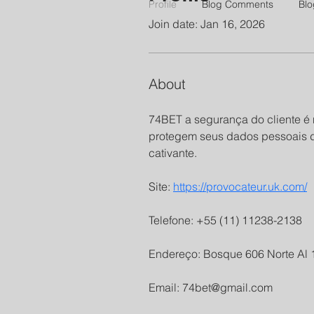
Profile
Blog Comments
Blo
Join date: Jan 16, 2026
About
74BET a segurança do cliente é 
protegem seus dados pessoais d
cativante. 
Site: 
https://provocateur.uk.com/
Telefone: +55 (11) 11238-2138
Endereço: Bosque 606 Norte Al 10
Email: 74bet@gmail.com