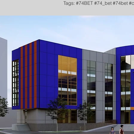
Tags: #74BET #74_bet #74bet #