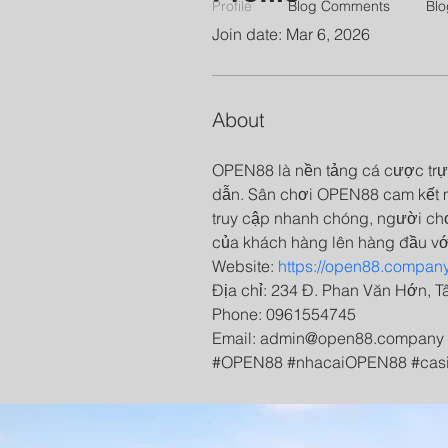
Profile
Blog Comments
Blo
Join date: Mar 6, 2026
About
OPEN88 là nền tảng cá cược trực 
dẫn. Sân chơi OPEN88 cam kết ma
truy cập nhanh chóng, người chơ
của khách hàng lên hàng đầu với
Website: 
https://open88.company
Địa chỉ: 234 Đ. Phan Văn Hớn, T
Phone: 0961554745
Email: admin@open88.company
#OPEN88 #nhacaiOPEN88 #casino