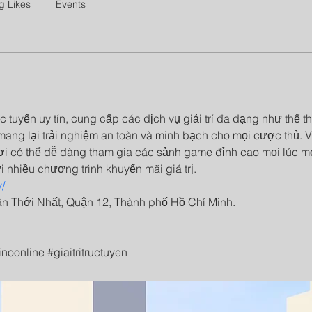
g Likes
Events
tuyến uy tín, cung cấp các dịch vụ giải trí đa dạng như thể t
ng lại trải nghiệm an toàn và minh bạch cho mọi cược thủ. Với
i có thể dễ dàng tham gia các sảnh game đỉnh cao mọi lúc mọi
 nhiều chương trình khuyến mãi giá trị.
/
ân Thới Nhất, Quận 12, Thành phố Hồ Chí Minh.
online #giaitritructuyen