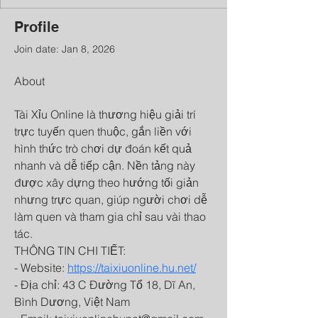
Profile
Join date: Jan 8, 2026
About
Tài Xỉu Online là thương hiệu giải trí 
trực tuyến quen thuộc, gắn liền với 
hình thức trò chơi dự đoán kết quả 
nhanh và dễ tiếp cận. Nền tảng này 
được xây dựng theo hướng tối giản 
nhưng trực quan, giúp người chơi dễ 
làm quen và tham gia chỉ sau vài thao 
tác.
THÔNG TIN CHI TIẾT:
- Website: 
https://taixiuonline.hu.net/
- Địa chỉ: 43 C Đường Tổ 18, Dĩ An, 
Bình Dương, Việt Nam