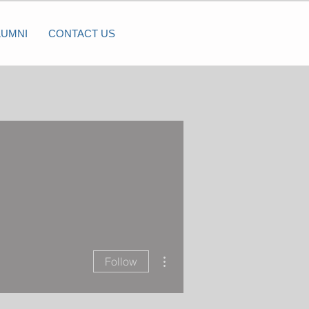
LUMNI
CONTACT US
More actions
Follow