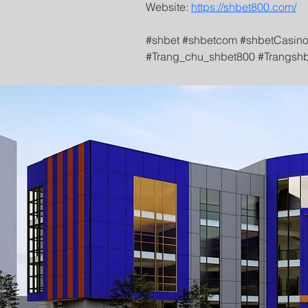
Website: 
https://shbet800.com/
#shbet #shbetcom #shbetCasino
#Trang_chu_shbet800 #Trangsh