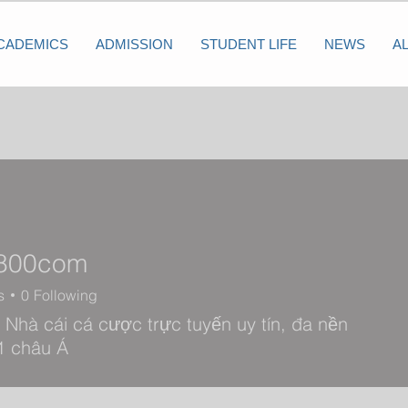
CADEMICS
ADMISSION
STUDENT LIFE
NEWS
A
t800com
s
0
Following
Nhà cái cá cược trực tuyến uy tín, đa nền
1 châu Á