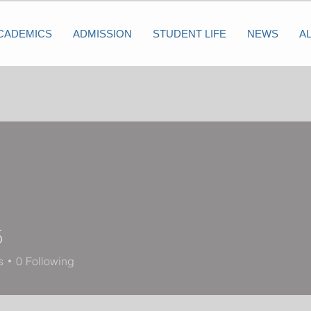
CADEMICS
ADMISSION
STUDENT LIFE
NEWS
A
5
s
0
Following