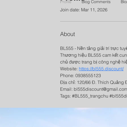
Profile
Blog Comments
Blo
Join date: Mar 11, 2026
About
BL555 - Nền tảng giải trí trực 
Thương hiệu BL555 cam kết cung
chủ được trang bị công nghệ hi
Website: 
https://bl555.discount/
Phone: 0938555123
Địa chỉ: 120/66 Đ. Thích Quảng
Email: bl555discount@gmail.co
Tags: #BL555_trangchu #bl555