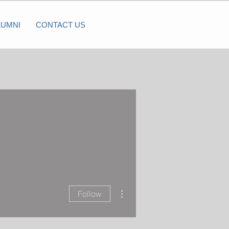
LUMNI
CONTACT US
More actions
Follow