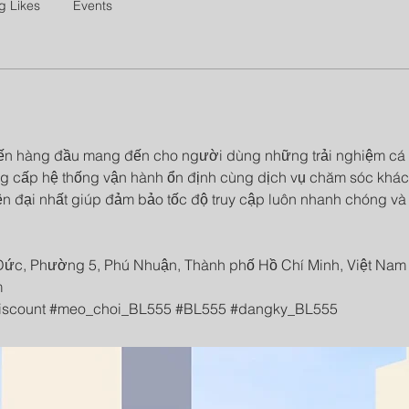
g Likes
Events
tuyến hàng đầu mang đến cho người dùng những trải nghiệm cá
 cấp hệ thống vận hành ổn định cùng dịch vụ chăm sóc khác
ện đại nhất giúp đảm bảo tốc độ truy cập luôn nhanh chóng v
 Đức, Phường 5, Phú Nhuận, Thành phố Hồ Chí Minh, Việt Nam
m
discount #meo_choi_BL555 #BL555 #dangky_BL555