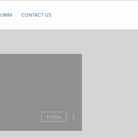
LUMNI
CONTACT US
More actions
Follow