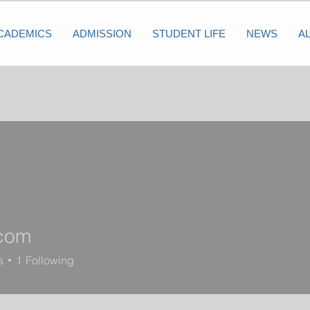
CADEMICS
ADMISSION
STUDENT LIFE
NEWS
A
com
s
1
Following