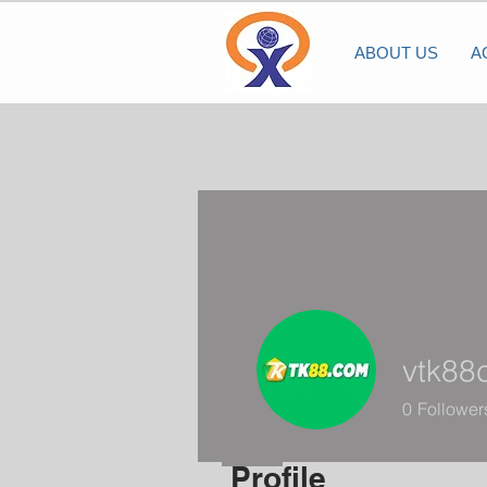
ABOUT US
A
vtk88
0
Follower
Profile