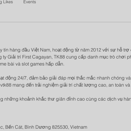
g Likes
Events
 uy tín hàng đầu Việt Nam, hoạt động từ năm 2012 với sự hỗ tr
ty Giải trí First Cagayan, TK88 cung cấp danh mục trò chơi 
game bài và slot games hấp dẫn.
ạt động 24/7, đảm bảo giải đáp mọi thắc mắc nhanh chóng và t
vtk88 mang đến trải nghiệm giải trí chất lượng cao, an toàn và 
g những khoảnh khắc thư giãn đỉnh cao cùng các dịch vụ hà
c, Bến Cát, Bình Dương 825530, Vietnam