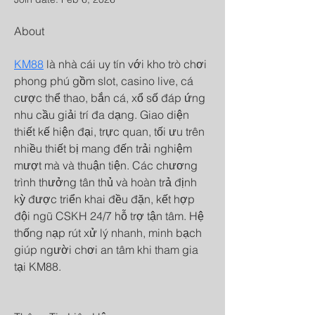
About
KM88
 là nhà cái uy tín với kho trò chơi 
phong phú gồm slot, casino live, cá 
cược thể thao, bắn cá, xổ số đáp ứng 
nhu cầu giải trí đa dạng. Giao diện 
thiết kế hiện đại, trực quan, tối ưu trên 
nhiều thiết bị mang đến trải nghiệm 
mượt mà và thuận tiện. Các chương 
trình thưởng tân thủ và hoàn trả định 
kỳ được triển khai đều đặn, kết hợp 
đội ngũ CSKH 24/7 hỗ trợ tận tâm. Hệ 
thống nạp rút xử lý nhanh, minh bạch 
giúp người chơi an tâm khi tham gia 
tại KM88.