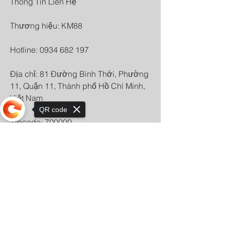
Thông Tin Liên Hệ
Thương hiệu: KM88
Hotline: 0934 682 197
Địa chỉ: 81 Đường Bình Thới, Phường 
11, Quận 11, Thành phố Hồ Chí Minh, 
Việt Nam
QR code
Zipcode: 700000
Sorry, the checkout page does not
Hashtags
support sharing
#km88 #km88casino #slotgamekm88 
#nhacaikm88 #dangkykm88