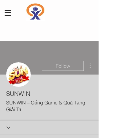
More actions
Follow
SUNWIN
SUNWIN – Cổng Game & Quà Tặng
Giải Trí