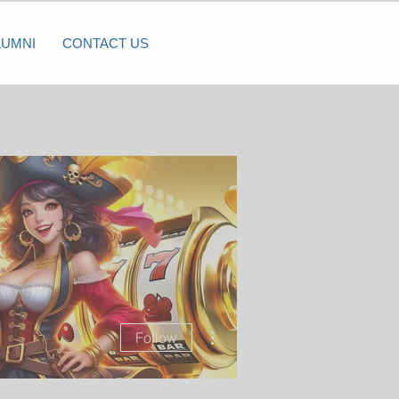
LUMNI
CONTACT US
More actions
Follow