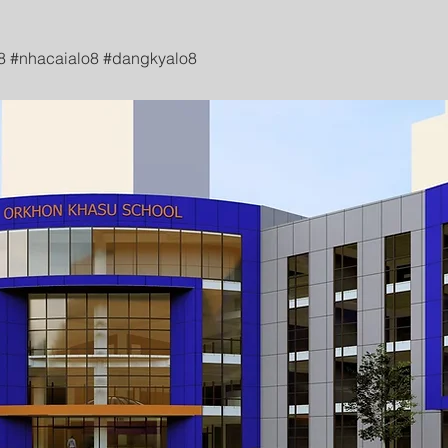
o8 #nhacaialo8 #dangkyalo8