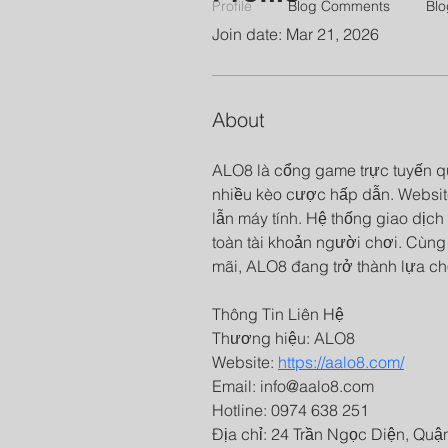
Profile
Blog Comments
Blo
Join date: Mar 21, 2026
About
ALO8 là cổng game trực tuyến quy 
nhiều kèo cược hấp dẫn. Website
lẫn máy tính. Hệ thống giao dịch
toàn tài khoản người chơi. Cùng
mãi, ALO8 đang trở thành lựa chọ
Thông Tin Liên Hệ
Thương hiệu: ALO8
Website: 
https://aalo8.com/
Email: info@aalo8.com
Hotline: 0974 638 251
Địa chỉ: 24 Trần Ngọc Diện, Quậ