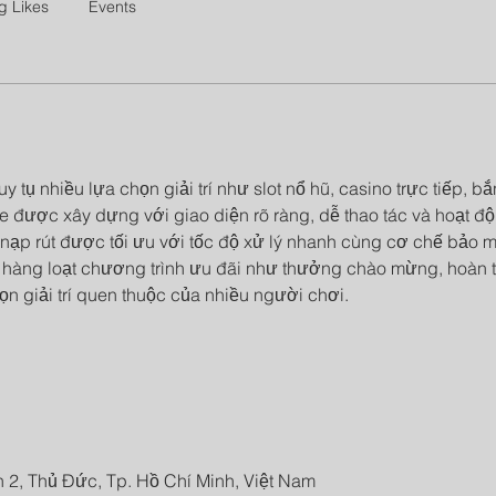
g Likes
Events
tụ nhiều lựa chọn giải trí như slot nổ hũ, casino trực tiếp, b
 được xây dựng với giao diện rõ ràng, dễ thao tác và hoạt độ
 nạp rút được tối ưu với tốc độ xử lý nhanh cùng cơ chế bảo m
 hàng loạt chương trình ưu đãi như thưởng chào mừng, hoàn tr
n giải trí quen thuộc của nhiều người chơi.
n 2, Thủ Đức, Tp. Hồ Chí Minh, Việt Nam