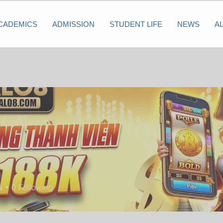
CADEMICS
ADMISSION
STUDENT LIFE
NEWS
A
s
0
Following