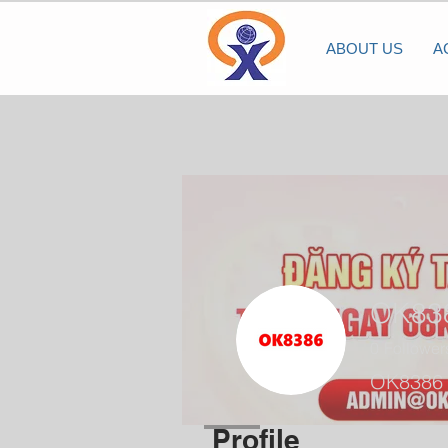
ABOUT US
A
OK83
0
Follower
OK8386 
Profile