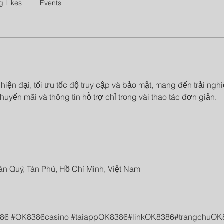
g Likes
Events
iện đại, tối ưu tốc độ truy cập và bảo mật, mang đến trải nghi
huyến mãi và thông tin hỗ trợ chỉ trong vài thao tác đơn giản.
Tân Quý, Tân Phú, Hồ Chí Minh, Việt Nam
86 #OK8386casino #taiappOK8386#linkOK8386#trangchuOK