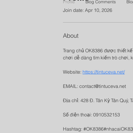
Profile
Blog Comments
Blo
Join date: Apr 10, 2026
About
Trang chủ OK8386 được thiết kế h
chơi dễ dàng tìm kiếm trò chơi, k
Website: 
https://tintuceva.net/
EMAIL: contact@tintuceva.net
Địa chỉ: 428 Đ. Tân Kỳ Tân Quý, 
Số điện thoại: 0910532153
Hashtag: #OK8386#nhacaiOK83