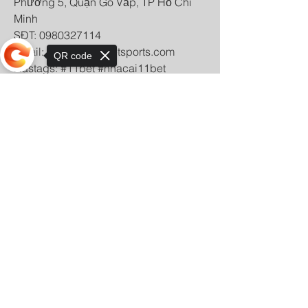
Phường 5, Quận Gò Vấp, TP Hồ Chí 
Minh       
SĐT: 0980327114     
Email: contact@11betsports.com   
QR code
Hastags: #11bet #nhacai11bet 
#11betsportscom #casino #nohu 
Sorry, the checkout page does not
#thethao #banca #xoso
support sharing