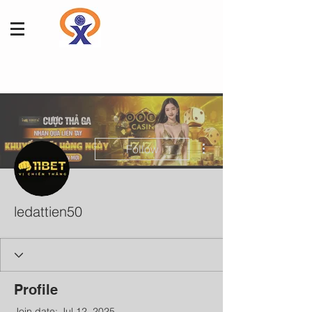
More actions
Follow
ledattien50
Profile
Join date: Jul 12, 2025