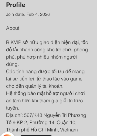
Profile
Join date: Feb 4, 2026
About
RIKVIP sở hữu giao diện hiện đại, tốc 
độ tải nhanh cùng kho trò chơi phong 
phú, phù hợp nhiều nhóm người 
dùng.
Các tính năng được tối ưu để mang 
lại sự tiện lợi, từ thao tác vào game 
cho đến quản lý tài khoản.
Hệ thống bảo mật hỗ trợ người chơi 
an tâm hơn khi tham gia giải trí trực 
tuyến.
Địa chỉ: 567/K48 Nguyễn Tri Phương 
Tổ 9 KP 2, Phường 14, Quận 10, 
Thành phố Hồ Chí Minh, Vietnam