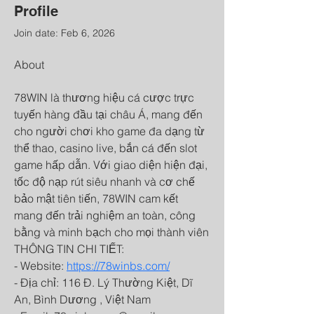
Profile
Join date: Feb 6, 2026
About
78WIN là thương hiệu cá cược trực 
tuyến hàng đầu tại châu Á, mang đến 
cho người chơi kho game đa dạng từ 
thể thao, casino live, bắn cá đến slot 
game hấp dẫn. Với giao diện hiện đại, 
tốc độ nạp rút siêu nhanh và cơ chế 
bảo mật tiên tiến, 78WIN cam kết 
mang đến trải nghiệm an toàn, công 
bằng và minh bạch cho mọi thành viên
THÔNG TIN CHI TIẾT:
- Website: 
https://78winbs.com/
- Địa chỉ: 116 Đ. Lý Thường Kiệt, Dĩ 
An, Bình Dương , Việt Nam