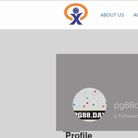
ABOUT US
A
pg88
0
Follower
Profile