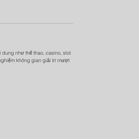
 dung như thể thao, casino, slot 
ghiệm không gian giải trí mượt 