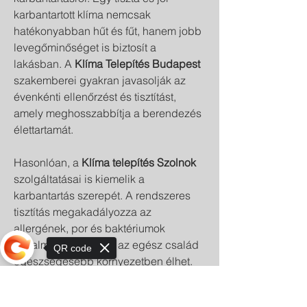
karbantartott klíma nemcsak 
hatékonyabban hűt és fűt, hanem jobb 
levegőminőséget is biztosít a 
lakásban. A 
Klíma Telepítés Budapest
szakemberei gyakran javasolják az 
évenkénti ellenőrzést és tisztítást, 
amely meghosszabbítja a berendezés 
élettartamát.
Hasonlóan, a 
Klíma telepítés Szolnok
szolgáltatásai is kiemelik a 
karbantartás szerepét. A rendszeres 
tisztítás megakadályozza az 
allergének, por és baktériumok 
felhalmozódását, így az egész család 
QR code
egészségesebb környezetben élhet.
Sorry, the checkout page does not
Helyi sajátosságok
support sharing