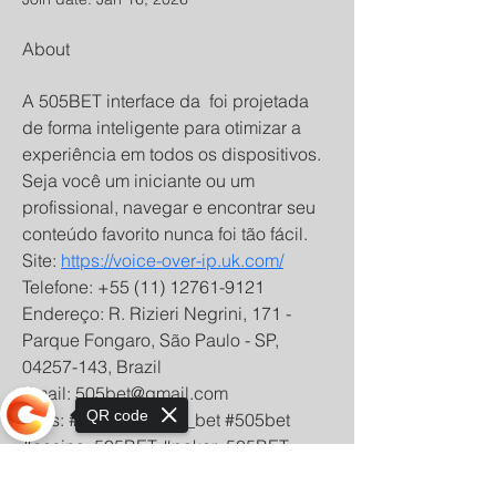
About
A 505BET interface da  foi projetada 
de forma inteligente para otimizar a 
experiência em todos os dispositivos. 
Seja você um iniciante ou um 
profissional, navegar e encontrar seu 
conteúdo favorito nunca foi tão fácil. 
Site: 
https://voice-over-ip.uk.com/
Telefone: +55 (11) 12761-9121
Endereço: R. Rizieri Negrini, 171 - 
Parque Fongaro, São Paulo - SP, 
04257-143, Brazil
Email: 505bet@gmail.com
QR code
Tags: #505BET #505_bet #505bet 
#casino_505BET #poker_505BET
Sorry, the checkout page does not