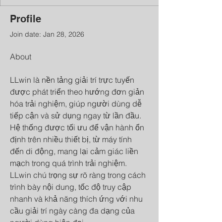
Profile
Join date: Jan 28, 2026
About
LLwin là nền tảng giải trí trực tuyến 
được phát triển theo hướng đơn giản 
hóa trải nghiệm, giúp người dùng dễ 
tiếp cận và sử dụng ngay từ lần đầu. 
Hệ thống được tối ưu để vận hành ổn 
định trên nhiều thiết bị, từ máy tính 
đến di động, mang lại cảm giác liền 
mạch trong quá trình trải nghiệm. 
LLwin chú trọng sự rõ ràng trong cách 
trình bày nội dung, tốc độ truy cập 
nhanh và khả năng thích ứng với nhu 
cầu giải trí ngày càng đa dạng của 