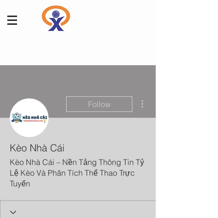
More actions
Follow
Kèo Nhà Cái
Kèo Nhà Cái – Nền Tảng Thông Tin Tỷ
Lệ Kèo Và Phân Tích Thể Thao Trực
Tuyến