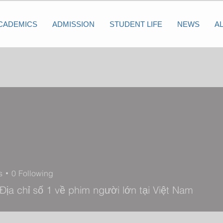
CADEMICS
ADMISSION
STUDENT LIFE
NEWS
A
9
s
0
Following
 Địa chỉ số 1 về phim người lớn tại Việt Nam