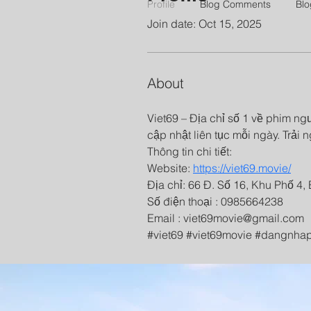
Profile
Blog Comments
Blo
Join date: Oct 15, 2025
About
Viet69 – Địa chỉ số 1 về phim n
cập nhật liên tục mỗi ngày. Trả
Thông tin chi tiết:
Website: 
https://viet69.movie/
Địa chỉ: 66 Đ. Số 16, Khu Phố 4,
Số điện thoại : 0985664238
Email : viet69movie@gmail.com
#viet69 #viet69movie #dangnhap