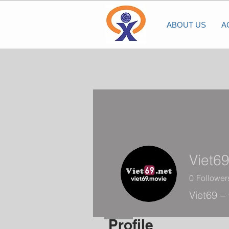
ABOUT US
A
Viet6
0
Follower
Viet69 –
Profile