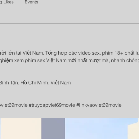
g Likes
Events
gười lớn tại Việt Nam. Tổng hợp các video sex, phim 18+ chất 
i nghiệm xem phim sex Việt Nam mới nhất mượt mà, nhanh chón
 Bình Tân, Hồ Chí Minh, Việt Nam
viet69movie #truycapviet69movie #linkvaoviet69movie