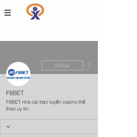
More actions
Follow
F8BET
F8BET nhà cái trực tuyến casino thể
thao uy tín