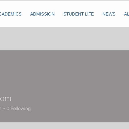
CADEMICS
ADMISSION
STUDENT LIFE
NEWS
A
com
s
0
Following