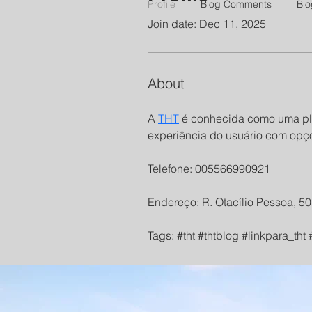
Profile
Blog Comments
Blo
Join date: Dec 11, 2025
About
A 
THT
 é conhecida como uma pla
experiência do usuário com opçõe
Telefone: 005566990921
Endereço: R. Otacílio Pessoa, 50
Tags: #tht #thtblog #linkpara_tht 