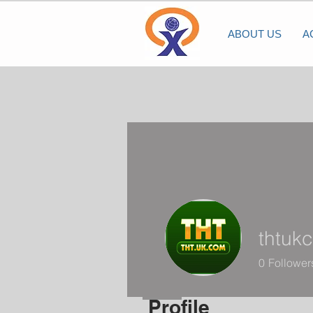
ABOUT US
A
thtuk
0
Follower
Profile