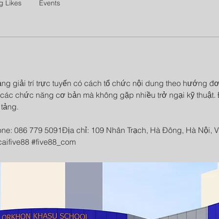
g Likes
Events
ng giải trí trực tuyến có cách tổ chức nội dung theo hướng đơ
 các chức năng cơ bản mà không gặp nhiều trở ngại kỹ thuật. Đ
 tảng.
ne: 086 779 5091Địa chỉ: 109 Nhân Trạch, Hà Đông, Hà Nội, 
aifive88 #five88_com