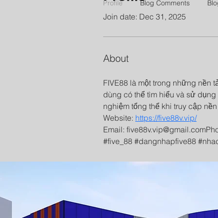
Profile
Blog Comments
Blo
Join date: Dec 31, 2025
About
FIVE88 là một trong những nền tả
dùng có thể tìm hiểu và sử dụng
nghiệm tổng thể khi truy cập nền
Website: 
https://five88v.vip/
Email: five88v.vip@gmail.comPho
#five_88 #dangnhapfive88 #nhac