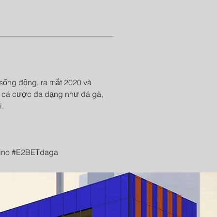
sống động, ra mắt 2020 và 
 cá cược đa dạng như đá gà, 
i.
sino #E2BETdaga