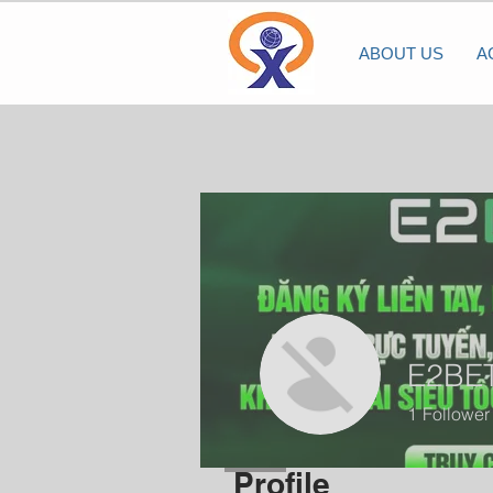
ABOUT US
A
E2BE
1
Follower
Profile