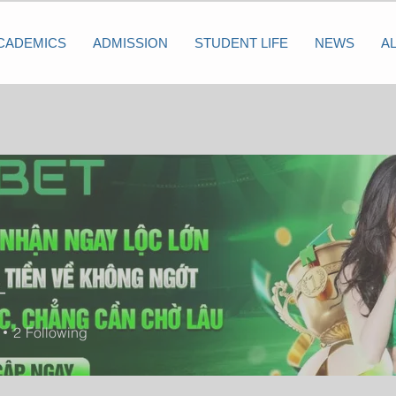
CADEMICS
ADMISSION
STUDENT LIFE
NEWS
A
T
2
Following