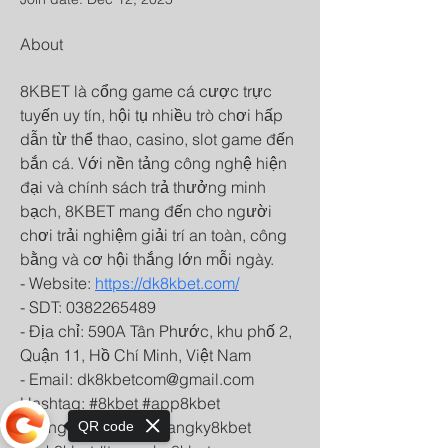
About
8KBET là cổng game cá cược trực 
tuyến uy tín, hội tụ nhiều trò chơi hấp 
dẫn từ thể thao, casino, slot game đến 
bắn cá. Với nền tảng công nghệ hiện 
đại và chính sách trả thưởng minh 
bạch, 8KBET mang đến cho người 
chơi trải nghiệm giải trí an toàn, công 
bằng và cơ hội thắng lớn mỗi ngày.
- Website: 
https://dk8kbet.com/
- SDT: 0382265489
- Địa chỉ: 590A Tân Phước, khu phố 2, 
Quận 11, Hồ Chí Minh, Việt Nam
- Email: dk8kbetcom@gmail.com
Hashtag: #8kbet #app8kbet 
#dangnhap8kbet #dangky8kbet 
QR code