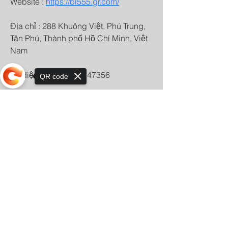
Website : 
https://bl555.gr.com/
Địa chỉ : 288 Khuông Việt, Phú Trung, 
Tân Phú, Thành phố Hồ Chí Minh, Việt 
Nam
Số điện thoại : 0986247356
QR code
Email : bl555gr@gmail.com
Sorry, the checkout page does not
support sharing
#bl555 #nhacaibl555 #bl555casino 
#truycapbl555 #dangnhapbl555