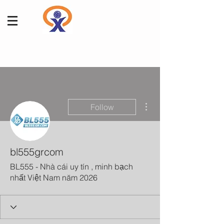
More actions
Follow
bl555grcom
BL555 - Nhà cái uy tín , minh bạch
nhất Việt Nam năm 2026