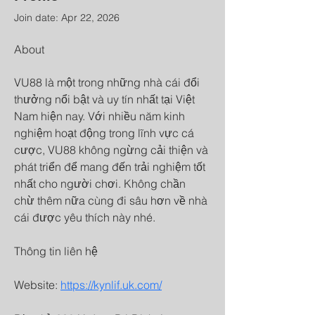
Join date: Apr 22, 2026
About
VU88 là một trong những nhà cái đổi 
thưởng nổi bật và uy tín nhất tại Việt 
Nam hiện nay. Với nhiều năm kinh 
nghiệm hoạt động trong lĩnh vực cá 
cược, VU88 không ngừng cải thiện và 
phát triển để mang đến trải nghiệm tốt 
nhất cho người chơi. Không chần 
chừ thêm nữa cùng đi sâu hơn về nhà 
cái được yêu thích này nhé.
Thông tin liên hệ
Website: 
https://kynlif.uk.com/