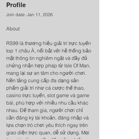
Profile
Join date: Jan 11, 2026
About
RS99 là thương hiệu giải trí trực tuyến 
top 1 châu Á, nổi bật với hệ thống bảo 
mật thông tin nghiêm ngặt và đầy đủ 
chứng nhận hợp pháp từ Isle Of Man, 
mang lại sự an tâm cho người chơi. 
Nền tảng cung cấp đa dạng sản 
phẩm giải trí như cá cược thể thao, 
casino trực tuyến, slot game và game 
bài, phù hợp với nhiều nhu cầu khác 
nhau. Để tham gia, người chơi chỉ 
cần đăng ký tài khoản, đăng nhập và 
lựa chọn trò chơi yêu thích ngay trên 
giao diện trực quan, dễ sử dụng. Mọi 