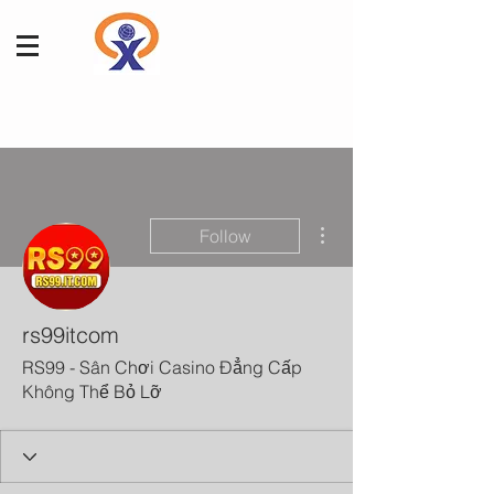
More actions
Follow
rs99itcom
RS99 - Sân Chơi Casino Đẳng Cấp
Không Thể Bỏ Lỡ