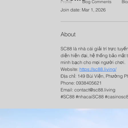
Profile
Blog Comments
Blo
Join date: Mar 1, 2026
About
SC88 là nhà cái giải trí trực tuy
diện hiện đại, hệ thống bảo mật 
minh bạch cho mọi người chơi.
Website: 
https://sc88.living/
Địa chỉ: 149 Bùi Viện, Phường 
Phone: 0938405621
Email: contact@sc88.living
#SC88 #nhacaiSC88 #casinosc8