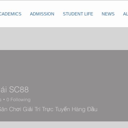
CADEMICS
ADMISSION
STUDENT LIFE
NEWS
A
ái SC88
s
0
Following
ân Chơi Giải Trí Trực Tuyến Hàng Đầu