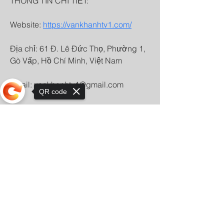
THÔNG TIN CHI TIẾT: 
Website: 
https://vankhanhtv1.com/
Địa chỉ: 61 Đ. Lê Đức Thọ, Phường 1, 
Gò Vấp, Hồ Chí Minh, Việt Nam
Email: vankhanhtv1@gmail.com
QR code
Hotline: 033122133
Sorry, the checkout page does not
#vankhanhtv 
support sharing
#vankhanh#tructiepbongda 
#vankhanhtv1