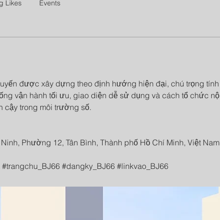
g Likes
Events
 tuyến được xây dựng theo định hướng hiện đại, chú trọng tính 
ng vận hành tối ưu, giao diện dễ sử dụng và cách tổ chức nội
in cậy trong môi trường số.
 Ninh, Phường 12, Tân Bình, Thành phố Hồ Chí Minh, Việt Nam
t #trangchu_BJ66 #dangky_BJ66 #linkvao_BJ66