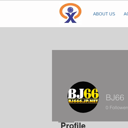
ABOUT US
A
BJ66
0
Follower
Profile