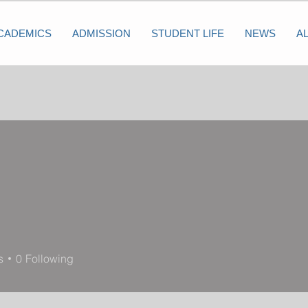
CADEMICS
ADMISSION
STUDENT LIFE
NEWS
A
s
0
Following