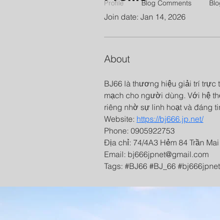
Profile
Blog Comments
Blo
Join date: Jan 14, 2026
About
BJ66 là thương hiệu giải trí trực
mạch cho người dùng. Với hệ thố
riêng nhờ sự linh hoạt và đáng t
Website: 
https://bj666.jp.net/
Phone: 0905922753
Địa chỉ: 74/4A3 Hẻm 84 Trần Mai
Email: bj666jpnet@gmail.com
Tags: #BJ66 #BJ_66 #bj666jpne