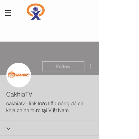
More actions
Follow
CakhiaTV
cakhiatv - link trực tiếp bóng đá cà
khịa chính thức tại Việt Nam