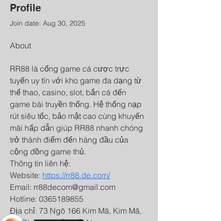
Profile
Join date: Aug 30, 2025
About
RR88 là cổng game cá cược trực 
tuyến uy tín với kho game đa dạng từ 
thể thao, casino, slot, bắn cá đến 
game bài truyền thống. Hệ thống nạp 
rút siêu tốc, bảo mật cao cùng khuyến 
mãi hấp dẫn giúp RR88 nhanh chóng 
trở thành điểm đến hàng đầu của 
cộng đồng game thủ.
Thông tin liên hệ:
Website: 
https://rr88.de.com/
Email: rr88decom@gmail.com
Hotline: 0365189855
Địa chỉ: 73 Ngõ 166 Kim Mã, Kim Mã, 