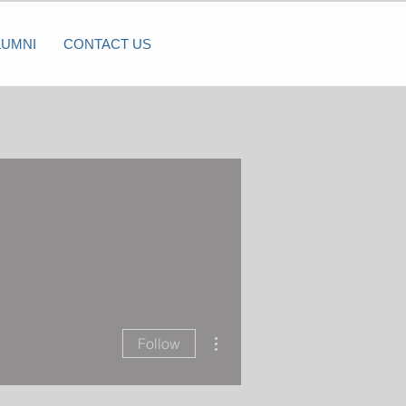
LUMNI
CONTACT US
More actions
Follow