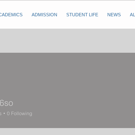
CADEMICS
ADMISSION
STUDENT LIFE
NEWS
A
6so
s
0
Following