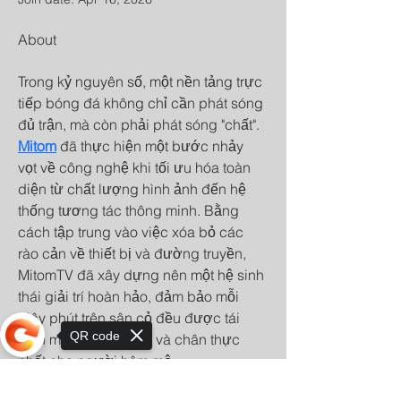
About
Trong kỷ nguyên số, một nền tảng trực 
tiếp bóng đá không chỉ cần phát sóng 
đủ trận, mà còn phải phát sóng "chất". 
Mitom
 đã thực hiện một bước nhảy 
vọt về công nghệ khi tối ưu hóa toàn 
diện từ chất lượng hình ảnh đến hệ 
thống tương tác thông minh. Bằng 
cách tập trung vào việc xóa bỏ các 
rào cản về thiết bị và đường truyền, 
MitomTV đã xây dựng nên một hệ sinh 
thái giải trí hoàn hảo, đảm bảo mỗi 
giây phút trên sân cỏ đều được tái 
QR code
hiện một cách rực rỡ và chân thực 
nhất cho người hâm mộ.
Sorry, the checkout page does not