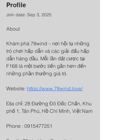
Profile
Join date: Sep 3, 2025
About
Khám phá 78wind – nơi hội tụ những 
trò chơi hấp dẫn và các giải đấu hấp 
dẫn hàng đầu. Mỗi lần đặt cược tại 
F168 là một bước tiến gần hơn đến 
những phần thưởng giá trị.
Website: 
https://www.78wind.love/
Địa chỉ: 28 Đường Đô Đốc Chấn, Khu 
phố 1, Tân Phú, Hồ Chí Minh, Việt Nam
Phone : 0915477251