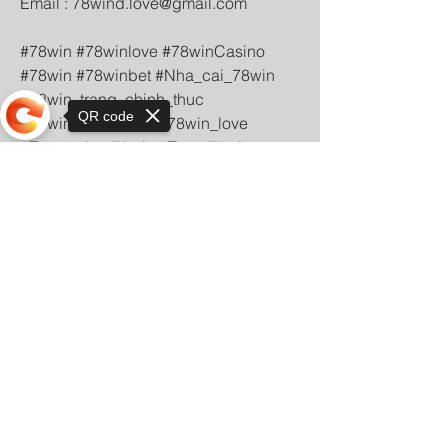
Email : 78wind.love@gmail.com 
#78win #78winlove #78winCasino 
#78win #78winbet #Nha_cai_78win 
#78win_trang_chinh_thuc 
QR code
#78win_xanh_chin #78win_love 
#Trang_chu_78win #Trang78win 
#Link_78win #78win_no_hu 
Sorry, the checkout page does not
#78win_ban_ca #789win_app 
support sharing
#78win_asia