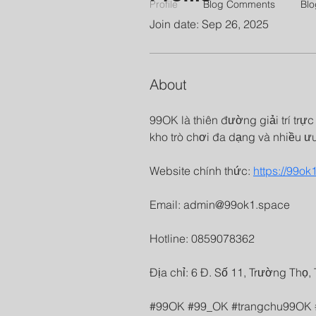
Profile
Blog Comments
Blo
Join date: Sep 26, 2025
About
99OK là thiên đường giải trí trự
kho trò chơi đa dạng và nhiều ư
Website chính thức: 
https://99ok
Email: admin@99ok1.space
Hotline: 0859078362
Địa chỉ: 6 Đ. Số 11, Trường Thọ
#99OK #99_OK #trangchu99OK 