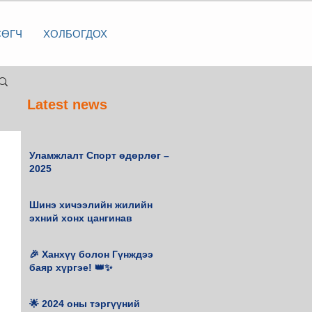
СӨГЧ
ХОЛБОГДОХ
Latest news
Уламжлалт Спорт өдөрлөг –
2025
Шинэ хичээлийн жилийн
эхний хонх цангинав
🎉 Ханхүү болон Гүнждээ
баяр хүргэе! 👑✨
🌟 2024 оны тэргүүний