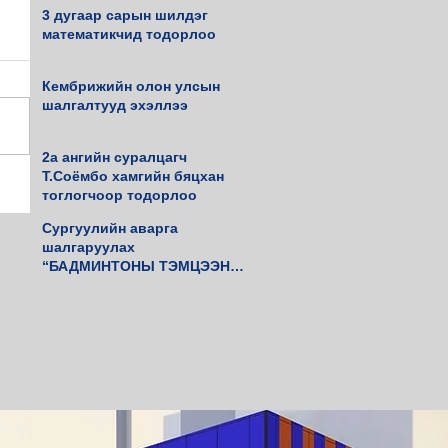
3 дугаар сарын шилдэг
математикчид тодорлоо
Кембрижийн олон улсын
шалгалтууд эхэллээ
2а ангийн суралцагч
Т.Соёмбо хамгийн бяцхан
тоглогчоор тодорлоо
Сургуулийн аварга
шалгаруулах
“БАДМИНТОНЫ ТЭМЦЭЭН”
амжилттай зохиогдлоо