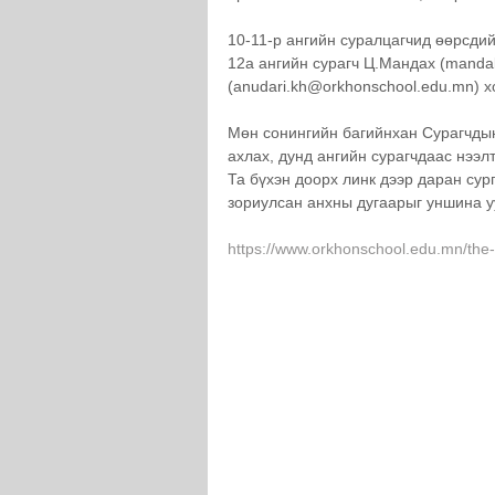
10-11-р ангийн суралцагчид өөрсдий
12а ангийн сурагч Ц.Мандах (mandak
(anudari.kh@orkhonschool.edu.mn) х
Мөн сонингийн багийнхан Сурагчды
ахлах, дунд ангийн сурагчдаас нээлт
Та бүхэн доорх линк дээр даран сур
зориулсан анхны дугаарыг уншина у
https://www.orkhonschool.edu.mn/the