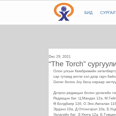
БИД
СУРГАЛ
Dec 29, 2021
“The Torch” сургуу
Олон улсын Кембрижийн хөтөлбөртэй
сар тутамд англи хэл дээр гарч бай
Gener болон Joy багш нараар чиглү
Дотроо редакцын болон урлагийн гэс
Редакцын баг: Ц.Мандах 12а, М.Гийг
Ө.Болдбаяр 12б, О.Энх-Амгалан 11б
Эрдэнэ 10а, Д.Отгонгэрэл 10а, Б.Ун
Урлагийн баг: Э.Уянга 12а, Б.Түвши