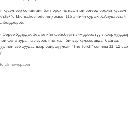
н хүсэлтээр сонингийн багт орох нь нээлттэй бөгөөд орохыг хүсвэл 
h.ts@orkhonschool.edu.mn) эсвэл 11б ангийн сурагч Х.Анударьтай 
олбогдоорой. 
н Өөрөө Удирдах Зөвлөлийн фэйсбүүк пэйж дээрх гүүгл формуудаа
тэй фото зураг, гар зураг, нийтлэл, бичвэр хүлээж авдаг байгаа.
гуулийн вэб хуудас дээр байршуулсан “The Torch” сонины 11, 12 сар
у.
-torch-newspaper