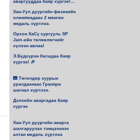
аваргууддаа баяр хүргэе!♟️
🥇
Хан-Уул дүүргийн физикийн
олимпиадаас 2 мөнгөн
медаль хүртлээ.
Орхон ХаСү сургууль SP
Jain-ийн төлөөлөгчийг
хүлээн авлаа!
Э.Бүдсүрэн багшдаа баяр
хүргэе! 🎉
🎹 Төгөлдөр хуурын
уралдаанаас Гранпри
шагнал хүртлээ.
Дэлхийн аваргадаа баяр
хүргэе
Хан-Уул дүүргийн аварга
шалгаруулах тэмцээнээс
алтан медаль хүртлээ