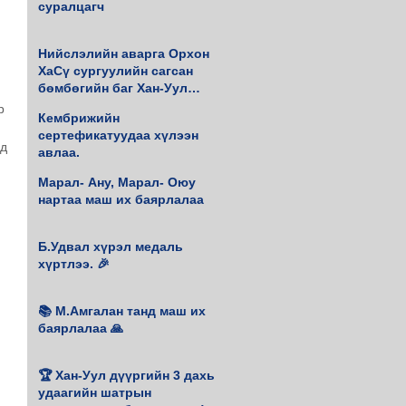
суралцагч
Нийслэлийн аварга Орхон
ХаСү сургуулийн сагсан
бөмбөгийн баг Хан-Уул
дүүргийн 4 удаагийн аварга
р 
Кембрижийн
боллоо.
сертефикатуудаа хүлээн
д 
авлаа.
Марал- Ану, Марал- Оюу
нартаа маш их баярлалаа
Б.Удвал хүрэл медаль
хүртлээ. 🎉
📚 М.Амгалан танд маш их
баярлалаа 🙏
🏆 Хан-Уул дүүргийн 3 дахь
удаагийн шатрын