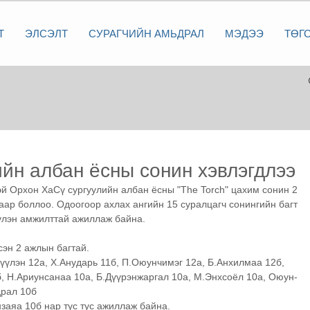
Т
ЭЛСЭЛТ
СУРАГЧИЙН АМЬДРАЛ
МЭДЭЭ
ТӨГ
лийн албан ёсны сонин хэвлэгдлээ
 Орхон ХаСү сургуулийн албан ёсны "The Torch" цахим сонин 2 
хаар боллоо. Одоогоор ахлах ангийн 15 суралцагч сонингийн багт 
үлэн амжилттай ажиллаж байна. 
эн 2 ажлын багтай.  
үүлэн 12а, Х.Анударь 11б, П.Оюунчимэг 12а, Б.Анхилмаа 12б, 
, Н.Ариунсанаа 10а, Б.Дүүрэнжаргал 10а, М.Энхсоёл 10а, Оюун-
драл 10б
нзаяа 10б нар тус тус ажиллаж байна. 