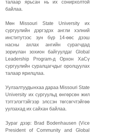
талаар ярьсан нь их сонирхолтой 
байлаа.
Мөн Missouri State University их 
сургуулийн дэргэдэх англи хэлний 
институтээс зун бүр 14-өөс дээш 
насны ахлах ангийн сурагчдад 
зориулан зохион байгуулдаг Global 
Leadership Program-д Орхон ХаСү 
сургуулийн суралцагчдыг оролцуулах 
талаар ярилцлаа.
Уулзалтуудынхаа дараа Missouri State 
University их сургуульд өнгөрсөн жил 
тэтгэлэгтэйгээр элссэн төгсөгчтэйгөө 
уулзахад их сайхан байлаа.
Зураг дээр: Brad Bodenhausen (Vice 
President of Community and Global 