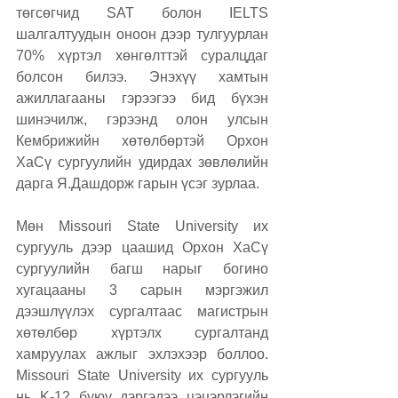
төгсөгчид SAT болон IELTS 
шалгалтуудын оноон дээр тулгуурлан 
70% хүртэл хөнгөлттэй суралцдаг 
болсон билээ. Энэхүү хамтын 
ажиллагааны гэрээгээ бид бүхэн 
шинэчилж, гэрээнд олон улсын 
Кембрижийн хөтөлбөртэй Орхон 
ХаСү сургуулийн удирдах зөвлөлийн 
дарга Я.Дашдорж гарын үсэг зурлаа. 
Мөн Missouri State University их 
сургууль дээр цаашид Орхон ХаСү 
сургуулийн багш нарыг богино 
хугацааны 3 сарын мэргэжил 
дээшлүүлэх сургалтаас магистрын 
хөтөлбөр хүртэлх сургалтанд 
хамруулах ажлыг эхлэхээр боллоо. 
Missouri State University их сургууль 
нь K-12 буюу дэргэдээ цэцэрлэгийн 