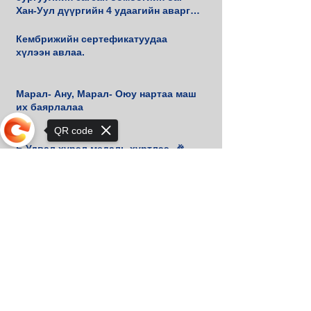
Хан-Уул дүүргийн 4 удаагийн аварга
боллоо.
Кембрижийн сертефикатуудаа
хүлээн авлаа.
Марал- Ану, Марал- Оюу нартаа маш
их баярлалаа
QR code
Б.Удвал хүрэл медаль хүртлээ. 🎉
Sorry, the checkout page does not
support sharing
📚 М.Амгалан танд маш их баярлалаа
🙏
🏆 Хан-Уул дүүргийн 3 дахь удаагийн
шатрын аваргууддаа баяр хүргэе!♟️
🥇