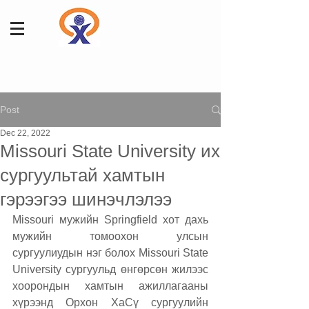
Post
Dec 22, 2022
Missouri State University их
сургуультай хамтын
гэрээгээ шинэчлэлээ
Missouri мужийн Springfield хот дахь 
мужийн томоохон улсын 
сургуулиудын нэг болох Missouri State 
University сургуульд өнгөрсөн жилээс 
хоорондын хамтын ажиллагааны 
хүрээнд Орхон ХаСү сургуулийн 