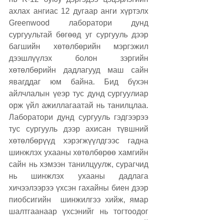
ахлах ангиас 12 дугаар анги хүртэлх 
Greenwood лаборатори дунд 
сургуультай бөгөөд уг сургууль дээр 
багшийн хөтөлбөрийн мэргэжил 
дээшлүүлэх болон зэргийн 
хөтөлбөрийн дадлагууд маш сайн 
явагддаг юм байна. Бид бүхэн 
айлчлалын үеэр тус дунд сургуулиар 
орж үйл ажиллагаатай нь танилцлаа. 
Лаборатори дунд сургууль гэдгээрээ 
тус сургууль дээр ахисан түвшний 
хөтөлбөрүүд хэрэгжүүлдгээс гадна 
шинжлэх ухааны хөтөлбөрөө хамгийн 
сайн нь хэмээн танилцуулж, сурагчид 
нь шинжлэх ухааны дадлага 
хичээлээрээ үхсэн гахайны биен дээр 
пиобсигийн  шинжилгээ хийж, ямар 
шалтгаанаар үхсэнийг нь тогтоодог 