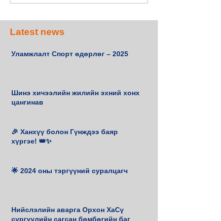
Latest news
Уламжлалт Спорт өдөрлөг – 2025
Шинэ хичээлийн жилийн эхний хонх
цангинав
🎉 Ханхүү болон Гүнждээ баяр
хүргэе! 👑✨
🌟 2024 оны тэргүүний суралцагч
Нийслэлийн аварга Орхон ХаСү
сургуулийн сагсан бөмбөгийн баг