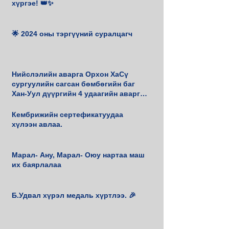
хүргэе! 👑✨
🌟 2024 оны тэргүүний суралцагч
Нийслэлийн аварга Орхон ХаСү
сургуулийн сагсан бөмбөгийн баг
Хан-Уул дүүргийн 4 удаагийн аварга
боллоо.
Кембрижийн сертефикатуудаа
хүлээн авлаа.
Марал- Ану, Марал- Оюу нартаа маш
их баярлалаа
Б.Удвал хүрэл медаль хүртлээ. 🎉