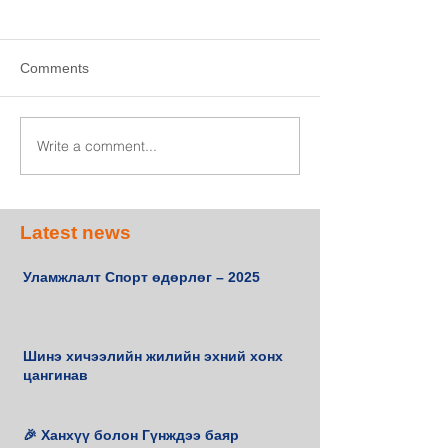
Comments
Write a comment...
Latest news
Уламжлалт Спорт өдөрлөг – 2025
Шинэ хичээлийн жилийн эхний хонх
цангинав
🎉 Ханхүү болон Гүнждээ баяр