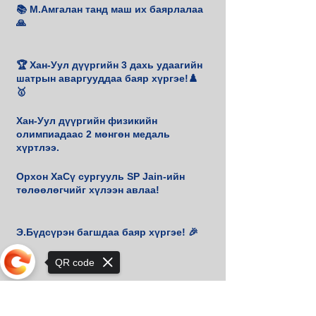
📚 М.Амгалан танд маш их баярлалаа
🙏
🏆 Хан-Уул дүүргийн 3 дахь удаагийн
шатрын аваргууддаа баяр хүргэе!♟️
🥇
Хан-Уул дүүргийн физикийн
олимпиадаас 2 мөнгөн медаль
хүртлээ.
Орхон ХаСү сургууль SP Jain-ийн
төлөөлөгчийг хүлээн авлаа!
Э.Бүдсүрэн багшдаа баяр хүргэе! 🎉
QR code
🎹 Төгөлдөр хуурын уралдаанаас
Гранпри шагнал хүртлээ.
Sorry, the checkout page does not