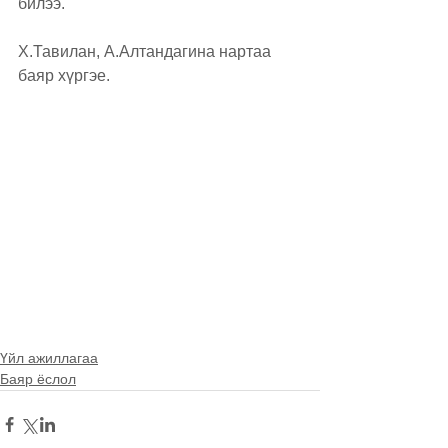
билээ. 
Х.Тавилан, А.Алтандагина нартаа 
баяр хүргэе.
Үйл ажиллагаа
Баяр ёслол