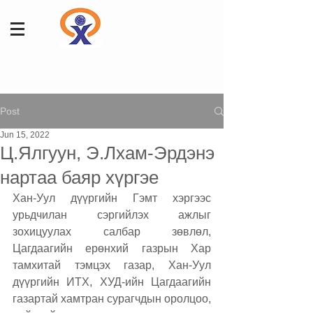
Post
Jun 15, 2022
Ц.Ялгуун, Э.Лхам-Эрдэнэ
нартаа баяр хүргэе
Хан-Уул дүүргийн Гэмт хэргээс 
урьдчилан сэргийлэх ажлыг 
зохицуулах салбар зөвлөл, 
Цагдаагийн ерөнхий газрын Хар 
тамхитай тэмцэх газар, Хан-Уул 
дүүргийн ИТХ, ХУД-ийн Цагдаагийн 
газартай хамтран сурагчдын оролцоо, 