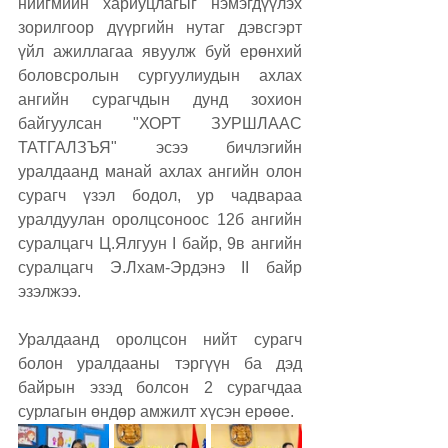
нийгмийн хариуцлагыг нэмэгдүүлэх 
зорилгоор дүүргийн нутаг дэвсгэрт 
үйл ажиллагаа явуулж буй ерөнхий 
боловсролын сургуулиудын ахлах 
ангийн сурагчдын дунд зохион 
байгуулсан "ХОРТ ЗУРШЛААС 
ТАТГАЛЗЪЯ" эсээ бичлэгийн 
уралдаанд манай ахлах ангийн олон 
сурагч үзэл бодол, ур чадвараа 
уралдуулан оролцсоноос 12б ангийн 
суралцагч Ц.Ялгуун I байр, 9в ангийн 
суралцагч Э.Лхам-Эрдэнэ II байр 
эзэлжээ. 
Уралдаанд оролцсон нийт сурагч 
болон уралдааны тэргүүн ба дэд 
байрын эзэд болсон 2 сурагчдаа 
сурлагын өндөр амжилт хүсэн ерөөе.