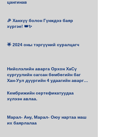
цангинав
🎉 Ханхүү болон Гүнждээ баяр
хүргэе! 👑✨
🌟 2024 оны тэргүүний суралцагч
Нийслэлийн аварга Орхон ХаСү
сургуулийн сагсан бөмбөгийн баг
Хан-Уул дүүргийн 4 удаагийн аварга
боллоо.
Кембрижийн сертефикатуудаа
хүлээн авлаа.
Марал- Ану, Марал- Оюу нартаа маш
их баярлалаа