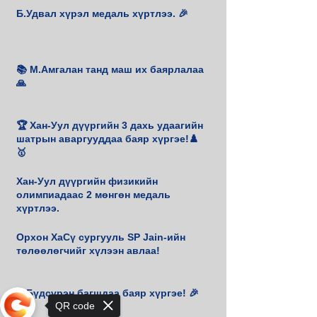
Б.Удвал хүрэл медаль хүртлээ. 🎉
📚 М.Амгалан танд маш их баярлалаа
🙏
🏆 Хан-Уул дүүргийн 3 дахь удаагийн
шатрын аваргууддаа баяр хүргэе!♟️
🥇
Хан-Уул дүүргийн физикийн
олимпиадаас 2 мөнгөн медаль
хүртлээ.
Орхон ХаСү сургууль SP Jain-ийн
төлөөлөгчийг хүлээн авлаа!
Э.Бүдсүрэн багшдаа баяр хүргэе! 🎉
QR code