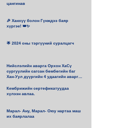
цангинав
🎉 Ханхүү болон Гүнждээ баяр
хүргэе! 👑✨
🌟 2024 оны тэргүүний суралцагч
Нийслэлийн аварга Орхон ХаСү
сургуулийн сагсан бөмбөгийн баг
Хан-Уул дүүргийн 4 удаагийн аварга
боллоо.
Кембрижийн сертефикатуудаа
хүлээн авлаа.
Марал- Ану, Марал- Оюу нартаа маш
их баярлалаа