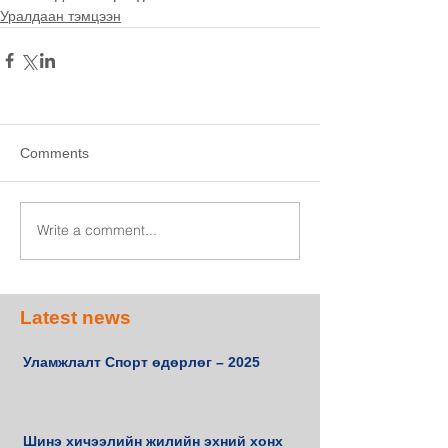
Уралдаан тэмцээн
Comments
Write a comment...
Latest news
Уламжлалт Спорт өдөрлөг – 2025
Шинэ хичээлийн жилийн эхний хонх