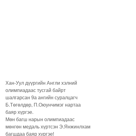
Хан-Уул дүүргийн Англи хэлний 
олимпиадаас тусгай байрт 
шалгарсан 9а ангийн суралцагч 
Б.Төгөлдөр, П.Оюунчимэг нартаа 
баяр хүргэе.
Мөн багш нарын олимпиадаас 
мөнгөн медаль хүртсэн Э.Янжинлхам 
багшдаа баяр хүргэе!