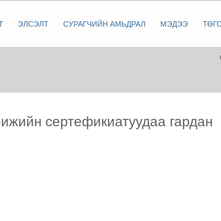
Т
ЭЛСЭЛТ
СУРАГЧИЙН АМЬДРАЛ
МЭДЭЭ
ТӨГ
ижийн сертефикиатуудаа гардан