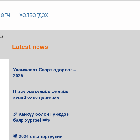
СӨГЧ
ХОЛБОГДОХ
Latest news
Уламжлалт Спорт өдөрлөг –
2025
Шинэ хичээлийн жилийн
эхний хонх цангинав
🎉 Ханхүү болон Гүнждээ
баяр хүргэе! 👑✨
🌟 2024 оны тэргүүний