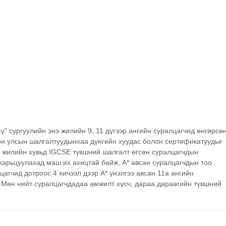
” сургуулийн энэ жилийн 9, 11 дүгээр ангийн суралцагчид өнгөрсөн
лон улсын шалгалтуудынхаа дүнгийн хуудас болон сертификатуудыг 
 жилийн хувьд IGCSE түвшний шалгалт өгсөн суралцагчдын 
харьцуулахад маш их ахицтай байж, A* авсан суралцагчдын тоо 
цагчид дотроос 4 хичээл дээр А* үнэлгээ авсан 11а ангийн 
. Мөн нийт суралцагчдадаа амжилт хүсч, дараа дараагийн түвшний 