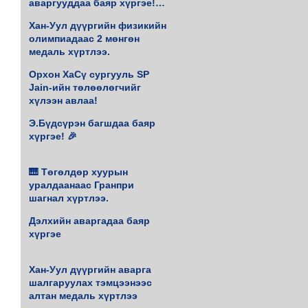
аваргууддаа баяр хүргэе!♟️
🥇
Хан-Уул дүүргийн физикийн
олимпиадаас 2 мөнгөн
медаль хүртлээ.
Орхон ХаСү сургууль SP
Jain-ийн төлөөлөгчийг
хүлээн авлаа!
Э.Бүдсүрэн багшдаа баяр
хүргэе! 🎉
🎹 Төгөлдөр хуурын
уралдаанаас Гранпри
шагнал хүртлээ.
Дэлхийн аваргадаа баяр
хүргэе
Хан-Уул дүүргийн аварга
шалгаруулах тэмцээнээс
алтан медаль хүртлээ