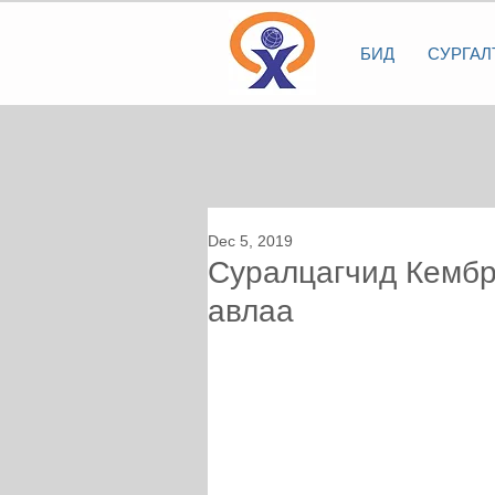
БИД
СУРГАЛ
Dec 5, 2019
Суралцагчид Кембр
авлаа