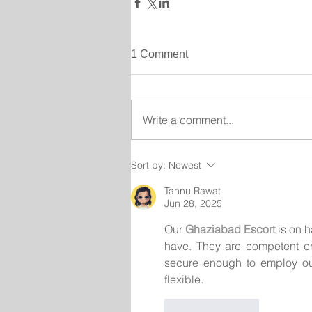
1 Comment
Write a comment...
Sort by:
Newest
Tannu Rawat
Jun 28, 2025
Our 
Ghaziabad Escort
 is on 
have. They are competent en
secure enough to employ our
flexible.
Like
Reply