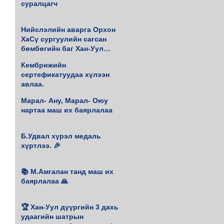
суралцагч
Нийслэлийн аварга Орхон
ХаСү сургуулийн сагсан
бөмбөгийн баг Хан-Уул
дүүргийн 4 удаагийн аварга
Кембрижийн
боллоо.
сертефикатуудаа хүлээн
авлаа.
Марал- Ану, Марал- Оюу
нартаа маш их баярлалаа
Б.Удвал хүрэл медаль
хүртлээ. 🎉
📚 М.Амгалан танд маш их
баярлалаа 🙏
🏆 Хан-Уул дүүргийн 3 дахь
удаагийн шатрын