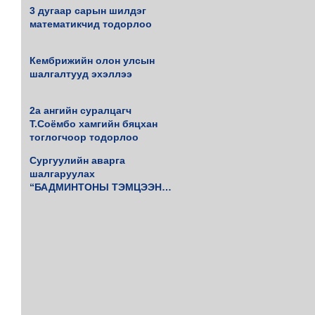
3 дугаар сарын шилдэг
математикчид тодорлоо
Кембрижийн олон улсын
шалгалтууд эхэллээ
2а ангийн суралцагч
Т.Соёмбо хамгийн бяцхан
тоглогчоор тодорлоо
Сургуулийн аварга
шалгаруулах
“БАДМИНТОНЫ ТЭМЦЭЭН”
амжилттай зохиогдлоо