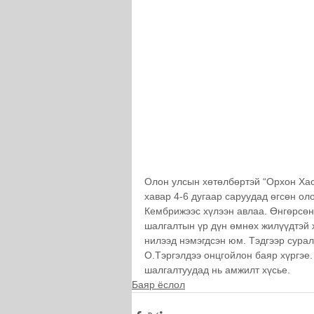
Олон улсын хөтөлбөртэй “Орхон Хасү
хавар 4-6 дугаар саруудад өгсөн о
Кембрижээс хүлээн авлаа. Өнгөрсөн
шалгалтын үр дүн өмнөх жилүүдтэй 
нилээд нэмэгдсэн юм. Тэдгээр сурал
О.Тэргэлдээ онцгойлон баяр хүргэе
шалгалтуудад нь амжилт хүсье.
Баяр ёслол