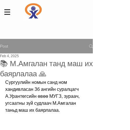
Post
Feb 4, 2025
📚 М.Амгалан танд маш их
баярлалаа 🙏
Сургуулийн номын санд ном 
хандивласан 3б ангийн суралцагч 
А.Урантөгсийн өвөө МУГЗ, зураач, 
угсаатны зүй судлаач М.Амгалан 
таньд маш их баярлалаа.