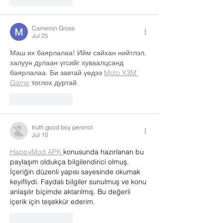
Like
Reply
Cameron Gross
Jul 25
Маш их баярлалаа! Ийм сайхан нийтлэл, 
халуун дулаан үгсийг хуваалцсанд 
баярлалаа. Би завтай үедээ 
Moto X3M 
Game
 тоглох дуртай.
Like
Reply
truth good boy persnol
Jul 10
HappyMod APK 
konusunda hazırlanan bu 
paylaşım oldukça bilgilendirici olmuş. 
İçeriğin düzenli yapısı sayesinde okumak 
keyifliydi. Faydalı bilgiler sunulmuş ve konu 
anlaşılır biçimde aktarılmış. Bu değerli 
içerik için teşekkür ederim.
Like
Reply