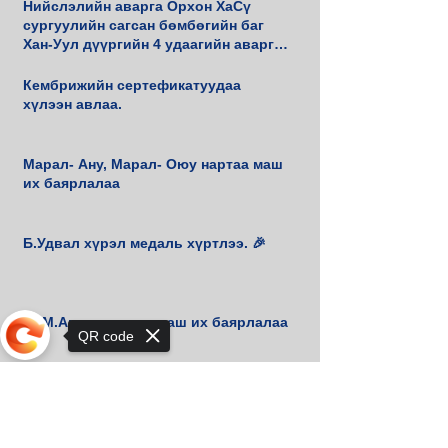
Нийслэлийн аварга Орхон ХаСү
сургуулийн сагсан бөмбөгийн баг
Хан-Уул дүүргийн 4 удаагийн аварга
боллоо.
Кембрижийн сертефикатуудаа
хүлээн авлаа.
Марал- Ану, Марал- Оюу нартаа маш
их баярлалаа
Б.Удвал хүрэл медаль хүртлээ. 🎉
📚 М.Амгалан танд маш их баярлалаа
QR code
🙏
Sorry, the checkout page does not
🏆 Хан-Уул дүүргийн 3 дахь удаагийн
support sharing
шатрын аваргууддаа баяр хүргэе!♟️
🥇