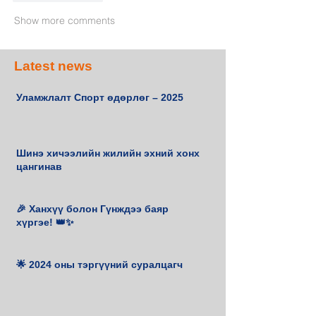
Show more comments
Latest news
Уламжлалт Спорт өдөрлөг – 2025
Шинэ хичээлийн жилийн эхний хонх
цангинав
🎉 Ханхүү болон Гүнждээ баяр
хүргэе! 👑✨
🌟 2024 оны тэргүүний суралцагч