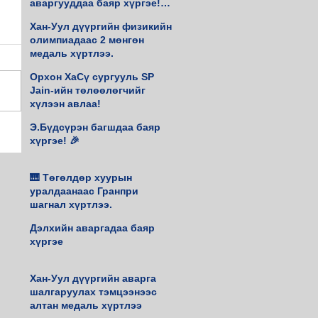
аваргууддаа баяр хүргэе!♟️
🥇
Хан-Уул дүүргийн физикийн
олимпиадаас 2 мөнгөн
медаль хүртлээ.
Орхон ХаСү сургууль SP
Jain-ийн төлөөлөгчийг
хүлээн авлаа!
Э.Бүдсүрэн багшдаа баяр
хүргэе! 🎉
🎹 Төгөлдөр хуурын
уралдаанаас Гранпри
шагнал хүртлээ.
Дэлхийн аваргадаа баяр
хүргэе
Хан-Уул дүүргийн аварга
шалгаруулах тэмцээнээс
алтан медаль хүртлээ