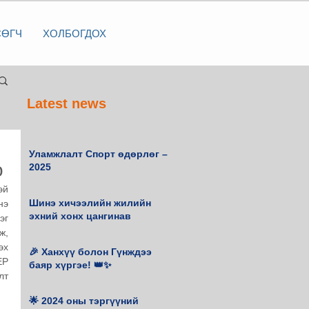
СӨГЧ
ХОЛБОГДОХ
Latest news
Уламжлалт Спорт өдөрлөг –
о
2025
й 
Шинэ хичээлийн жилийн
э 
эхний хонх цангинав
г 
, 
х 
🎉 Ханхүү болон Гүнждээ
Р 
баяр хүргэе! 👑✨
т 
🌟 2024 оны тэргүүний