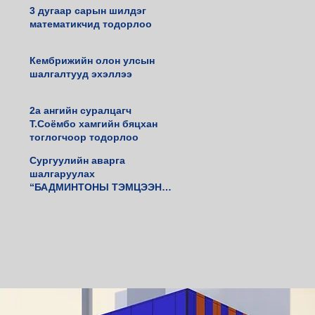
3 дугаар сарын шилдэг
математикчид тодорлоо
Кембрижийн олон улсын
шалгалтууд эхэллээ
2а ангийн суралцагч
Т.Соёмбо хамгийн бяцхан
тоглогчоор тодорлоо
Сургуулийн аварга
шалгаруулах
“БАДМИНТОНЫ ТЭМЦЭЭН”
амжилттай зохиогдлоо