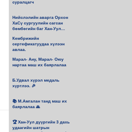
суралцагч
Нийслэлийн аварга Орхон
ХаСү сургуулийн сагсан
бөмбөгийн баг Хан-Уул
дүүргийн 4 удаагийн аварга
Кембрижийн
боллоо.
сертефикатуудаа хүлээн
авлаа.
Марал- Ану, Марал- Оюу
нартаа маш их баярлалаа
Б.Удвал хүрэл медаль
хүртлээ. 🎉
📚 М.Амгалан танд маш их
баярлалаа 🙏
🏆 Хан-Уул дүүргийн 3 дахь
удаагийн шатрын