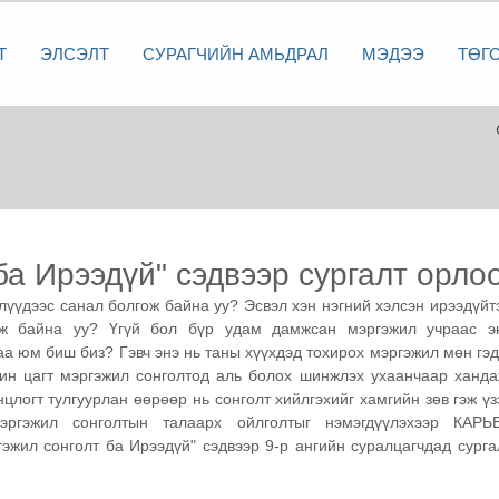
Т
ЭЛСЭЛТ
СУРАГЧИЙН АМЬДРАЛ
МЭДЭЭ
ТӨГ
ба Ирээдүй" сэдвээр сургалт орло
лүүдээс санал болгож байна уу? Эсвэл хэн нэгний хэлсэн ирээдүйтэ
өж байна уу? Үгүй бол бүр удам дамжсан мэргэжил учраас эн
аа юм биш биз? Гэвч энэ нь таны хүүхдэд тохирох мэргэжил мөн гэдэ
ин цагт мэргэжил сонголтод аль болох шинжлэх ухаанчаар хандаж
цлогт тулгуурлан өөрөөр нь сонголт хийлгэхийг хамгийн зөв гэж үзэ
эргэжил сонголтын талаарх ойлголтыг нэмэгдүүлэхээр КАРЬЕ
ил сонголт ба Ирээдүй" сэдвээр 9-р ангийн суралцагчдад сургал