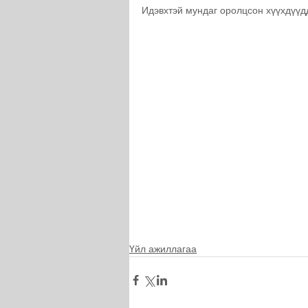
Идэвхтэй мундаг оролцсон хүүхдүүд
Үйл ажиллагаа