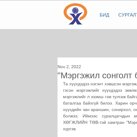
БИД
СУРГАЛ
Nov 2, 2022
"Мэргэжил сонголт 
Та хүүхдэдээ нэгэнт хэвшсэн мэргэж
гэсэн мэргэжлийг хүүхдэдээ зөвл
мэргэжлийг л эзэмш гэж тулгаж байг
баталгаа байхгүй билээ. Харин орч
хүүхдийн зан араншин, сонирхол, он
болжээ. Иймээс суралцагчдын м
ХӨГЖЛИЙН ТӨВ-тэй хамтран "Мэргэж
хүргэв. 