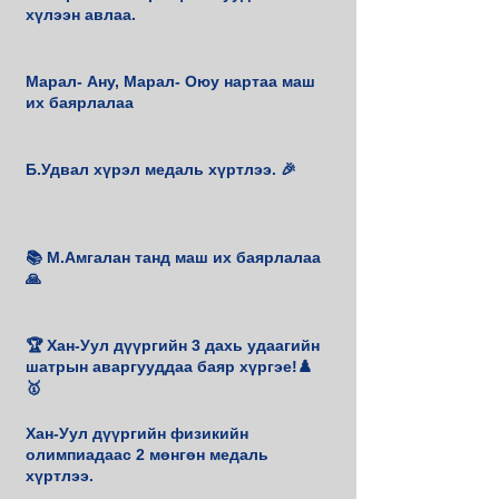
хүлээн авлаа.
Марал- Ану, Марал- Оюу нартаа маш
их баярлалаа
Б.Удвал хүрэл медаль хүртлээ. 🎉
📚 М.Амгалан танд маш их баярлалаа
🙏
🏆 Хан-Уул дүүргийн 3 дахь удаагийн
шатрын аваргууддаа баяр хүргэе!♟️
🥇
Хан-Уул дүүргийн физикийн
олимпиадаас 2 мөнгөн медаль
хүртлээ.