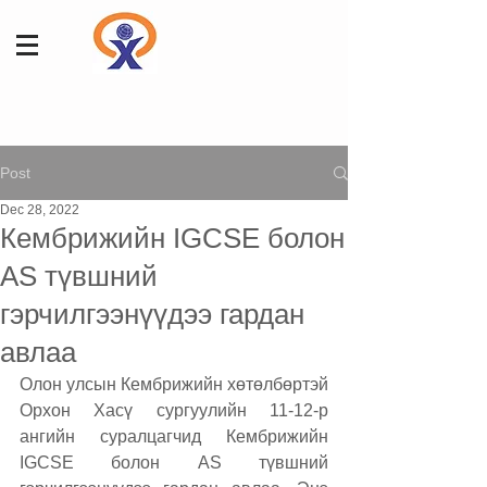
Post
Dec 28, 2022
Кембрижийн IGCSE болон
AS түвшний
гэрчилгээнүүдээ гардан
авлаа
Олон улсын Кембрижийн хөтөлбөртэй 
Орхон Хасү сургуулийн 11-12-р 
ангийн суралцагчид Кембрижийн 
IGCSE болон AS түвшний 