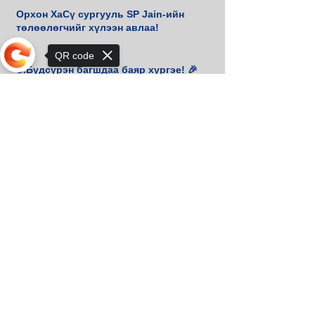
Орхон ХаСү сургууль SP Jain-ийн
төлөөлөгчийг хүлээн авлаа!
QR code
Э.Бүдсүрэн багшдаа баяр хүргэе! 🎉
Sorry, the checkout page does not
support sharing
🎹 Төгөлдөр хуурын уралдаанаас
Гранпри шагнал хүртлээ.
Дэлхийн аваргадаа баяр хүргэе
Хан-Уул дүүргийн аварга
шалгаруулах тэмцээнээс алтан
медаль хүртлээ
3 дугаар сарын шилдэг
математикчид тодорлоо