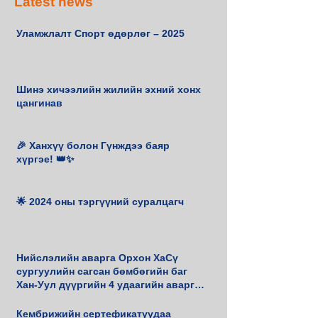
Latest news
Уламжлалт Спорт өдөрлөг – 2025
Шинэ хичээлийн жилийн эхний хонх
цангинав
🎉 Ханхүү болон Гүнждээ баяр
хүргэе! 👑✨
🌟 2024 оны тэргүүний суралцагч
Нийслэлийн аварга Орхон ХаСү
сургуулийн сагсан бөмбөгийн баг
Хан-Уул дүүргийн 4 удаагийн аварга
боллоо.
Кембрижийн сертефикатуудаа