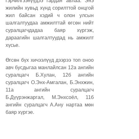
гэрчилгээнүүдээ гардан авлаа. Энэ 
жилийн хувьд хүнд сорилттой онцгой 
жил байсан хэдий ч олон улсын 
шалгалтуудаа амжилттай өгсөн нийт 
суралцагчдадаа баяр хүргэж, 
дараагийн шалгалтуудад нь амжилт 
хүсье.
Өгсөн бүх хичээлүүд дээрээ топ оноо 
авч бусдыгаа манлайлсан 12а ангийн 
суралцагч Б.Хулан, 12б ангийн 
суралцагч О.Энх-Амгалан, Б.Энхжин, 
11а ангийн суралцагч 
Б.Дүүрэнжаргал, М.Энхсоёл, 11б 
ангийн суралцагч А.Ану нартаа мөн 
баяр хүргэе. 